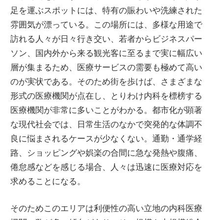
考
足を運ぶスポットには、特有の賑わいや洗練された
え
雰囲気が漂っている。
この場所には、多様な用途で
ま
訪れる人々が日々行き交い、若者からビジネスパー
す。
ソン、国内外から来る観光客に至るまで実に幅広い
層が集まるため、医療サービスの需要も極めて高い
のが実状である。そのため街を歩けば、さまざまな
形式の医療機関が点在し、とりわけ内科を標榜する
医療機関が非常に多いことがわかる。都市化が顕著
な現代社会では、日常生活のなかで突発的な体調不
良に悩まされるケースが少なくない。通勤・通学経
路、ショッピングや娯楽の合間に急な発熱や腹痛、
倦怠感などを感じる場合、人々は迅速に医療対応を
求めることになる。
そのためこのエリアは利便性の高い立地の内科医療