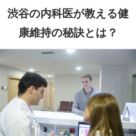
コ
渋谷の内科医が教える健
ン
テ
康維持の秘訣とは？
ン
ツ
渋
へ
谷
ス
で
キ
心
ッ
と
プ
体
の
健
康
を
サ