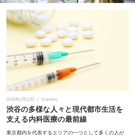
ポ
ー
ト！
あ
な
た
の
健
康
維
持
2026年2月12日
Graziano
を
渋谷の多様な人々と現代都市生活を
一
支える内科医療の最前線
緒
に
東京都内を代表するエリアの一つとして多くの人が