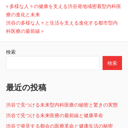
投
前
多様な人々の健康を支える渋谷発地域密着型内科医
の
療の進化と未来
稿
次
投
渋谷の多様な人々と生活を支える進化する都市型内
ナ
の
稿:
科医療の最前線
ビ
投
稿:
ゲ
検索
ー
検索
シ
ョ
最近の投稿
ン
渋谷で見つける未来型内科医療の秘密と驚きの実態
渋谷で見つける未来医療の最前線と健康革命
渋谷で発見する都会の医療革命と健康生活の秘密