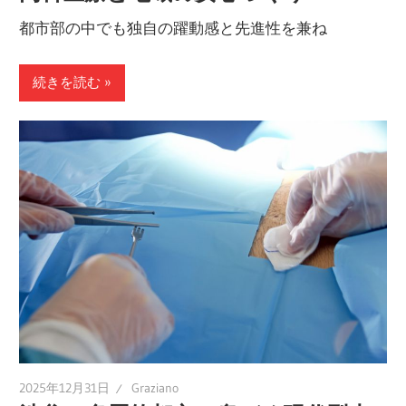
考
都市部の中でも独自の躍動感と先進性を兼ね
え
ま
続きを読む
す。
2025年12月31日
Graziano