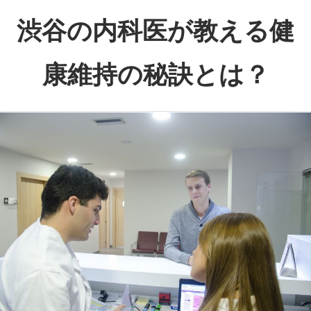
コ
渋谷の内科医が教える健
ン
テ
康維持の秘訣とは？
ン
ツ
渋
へ
谷
ス
で
キ
心
ッ
と
プ
体
の
健
康
を
サ