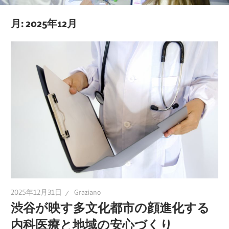
ポ
月:
2025年12月
ー
ト！
あ
な
た
の
健
康
維
持
を
一
2025年12月31日
Graziano
緒
渋谷が映す多文化都市の顔進化する
に
内科医療と地域の安心づくり