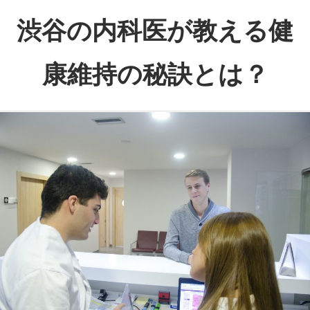
コ
渋谷の内科医が教える健
ン
テ
康維持の秘訣とは？
ン
ツ
渋
へ
谷
ス
で
キ
心
ッ
と
プ
体
の
健
康
を
サ