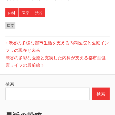
内科
医療
渋谷
医療
投
前
渋谷の多様な都市生活を支える内科医院と医療イン
の
フラの現在と未来
稿
次
投
渋谷の多彩な医療と充実した内科が支える都市型健
ナ
の
稿:
康ライフの最前線
ビ
投
稿:
ゲ
検索
ー
検索
シ
ョ