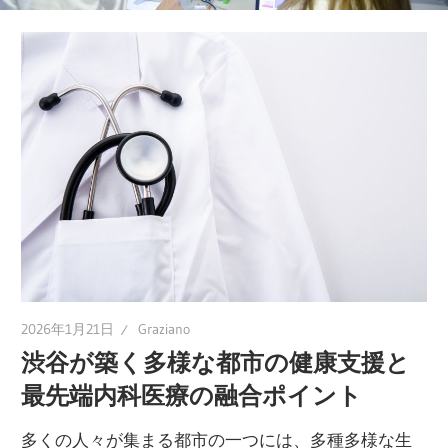
ポ
ー
ト！
あ
な
た
の
健
康
維
持
2026年1月21日
Graziano
を
渋谷が築く多様な都市の健康支援と
一
最先端内科医療の融合ポイント
緒
に
多くの人々が集まる都市の一つには、多種多様な生