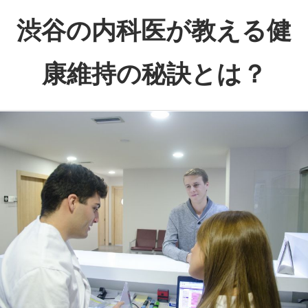
コ
渋谷の内科医が教える健
ン
テ
康維持の秘訣とは？
ン
ツ
渋
へ
谷
ス
で
キ
心
ッ
と
プ
体
の
健
康
を
サ