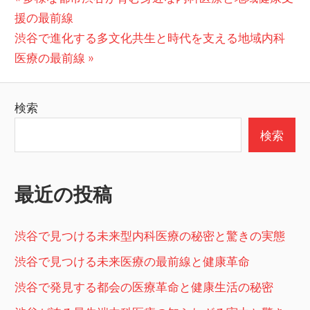
の
援の最前線
稿
次
投
渋谷で進化する多文化共生と時代を支える地域内科
ナ
の
稿:
医療の最前線
ビ
投
稿:
ゲ
検索
ー
検索
シ
ョ
最近の投稿
ン
渋谷で見つける未来型内科医療の秘密と驚きの実態
渋谷で見つける未来医療の最前線と健康革命
渋谷で発見する都会の医療革命と健康生活の秘密