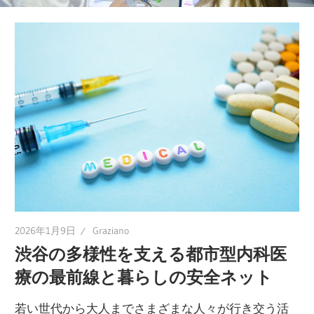
ポ
ー
ト！
あ
な
た
の
健
康
維
持
2026年1月9日
Graziano
を
渋谷の多様性を支える都市型内科医
一
療の最前線と暮らしの安全ネット
緒
に
若い世代から大人までさまざまな人々が行き交う活