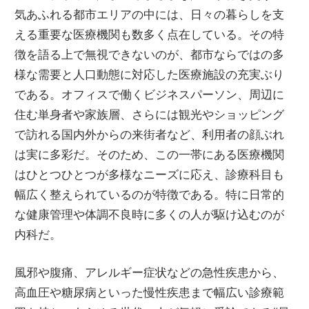
考
気あふれる都市エリアの中には、日々の暮らしを支
え
える重要な医療機関も数多く点在している。
その特
ま
徴を語る上で無視できないのが、都市ならではの多
す。
様な需要と人口動態に対応した医療施設の充実ぶり
である。オフィスで働くビジネスパーソン、周辺に
住む単身者や家族層、さらには観光やショッピング
で訪れる国内外からの来街者など、利用者の顔ぶれ
は実に多彩だ。そのため、この一帯にある医療機関
はひとつひとつが多様なニーズに応え、診療科目も
幅広く整えられているのが特徴である。特に日常的
な健康管理や体調不良時に多くの人が駆け込むのが
内科だ。
風邪や腹痛、アレルギー症状などの急性疾患から、
高血圧や糖尿病といった慢性疾患まで幅広い診療範