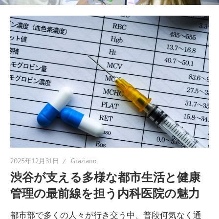
ポ
ー
ト！
あ
な
た
の
健
康
維
持
2025年12月31日
Graziano
を
渋谷が支える多様な都市生活と健康
一
管理の最前線を担う内科医院の魅力
緒
に
都市部で多くの人々が行き交う中、普段何気なく通