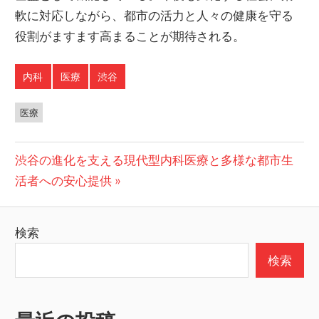
軟に対応しながら、都市の活力と人々の健康を守る
役割がますます高まることが期待される。
内科
医療
渋谷
医療
投
次
渋谷の進化を支える現代型内科医療と多様な都市生
の
活者への安心提供
稿
投
ナ
稿:
検索
ビ
検索
ゲ
ー