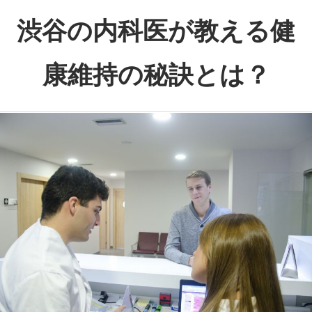
コ
渋谷の内科医が教える健
ン
テ
康維持の秘訣とは？
ン
ツ
渋
へ
谷
ス
で
キ
心
ッ
と
プ
体
の
健
康
を
サ